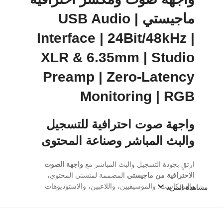
ماجيستي | USB Audio
Interface | 24Bit/48kHz |
XLR & 6.35mm | Studio
Preamp | Zero-Latency
Monitoring | RGB
واجهة صوت احترافية للتسجيل
والبث المباشر وصناعة المحتوى
ارتقِ بجودة التسجيل والبث المباشر مع
واجهة الصوت
الاحترافية من ماجيستي
المصممة لمنشئي المحتوى،
والبودكاست، والموسيقيين، واللاعبين، والاستوديوهات
مشاهدة المزيد
المنزلية. تجمع بين
جودة تسجيل 24Bit/48kHz، ومضخم
صوت احترافي منخفض الضوضاء، ومدخل XLR و6.35mm
Combo، ومراقبة صوتية مباشرة بدون تأخير، وإضاءة