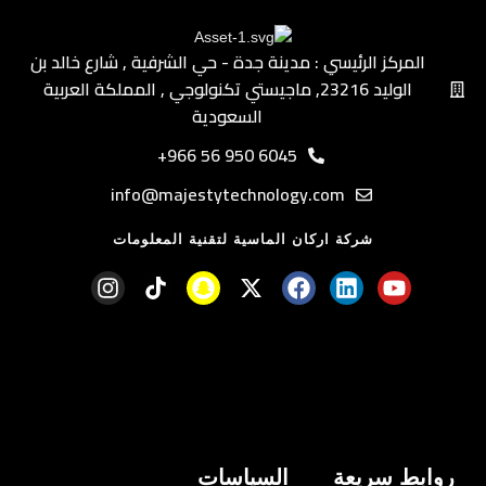
تحتوي الواجهة على
Studio-Grade Microphone
Preamp
يمنحك تضخيمًا نظيفًا للميكروفون مع تقليل
المركز الرئيسي : مدينة جدة - حي الشرفية ٫ شارع خالد بن
الضوضاء والتشويش للحصول على تسجيل أكثر نقاءً
الوليد ٫23216 ماجيستي تكنولوجي ٫ المملكة العربية
واحترافية.
السعودية
مميزات المضخم:
6045 950 56 966+
تضخيم صوت احترافي
info@majestytechnology.com
ضوضاء منخفضة للغاية
وضوح أعلى للتسجيلات
شركة اركان الماسية لتقنية المعلومات
مناسب للميكروفونات الاحترافية
مدخل XLR و6.35mm Combo
تدعم واجهة الصوت
مدخل Combo XLR / 6.35mm
الذي
يتيح توصيل الميكروفونات الاحترافية والآلات الموسيقية
بسهولة.
تشمل:
روابط سريعة
السياسات
ميكروفونات XLR