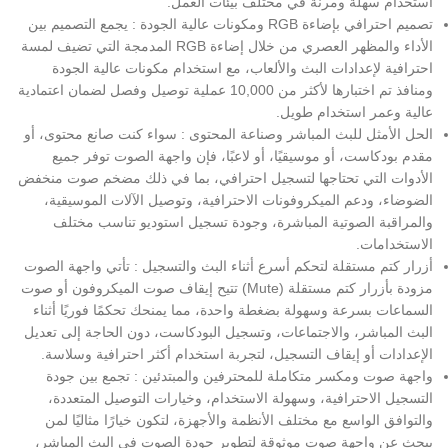
استخدام سهلة ومرنة في مختلف بيئات العمل.
تصميم احترافي بإضاءة RGB ومكونات عالية الجودة : يجمع التصميم بين
الأداء والمظهر العصري من خلال إضاءة RGB المدمجة التي تضيف لمسة
احترافية لإعدادات البث والألعاب، مع استخدام مكونات عالية الجودة
ومنافذ تم اختبارها لأكثر من 10,000 عملية توصيل وفصل لضمان اعتمادية
عالية وعمر استخدام طويل.
الحل الأمثل للبث المباشر وصناعة المحتوى : سواء كنت صانع محتوى، أو
مقدم بودكاست، أو موسيقيًا، أو لاعبًا، فإن واجهة الصوت توفر جميع
الأدوات التي تحتاجها لتسجيل احترافي، بما في ذلك مضخم صوت منخفض
الضوضاء، ودعم الميكروفونات الاحترافية، وتوصيل الآلات الموسيقية،
والمراقبة الصوتية المباشرة، وجودة تسجيل استوديو تناسب مختلف
الاستخدامات.
أزرار كتم مستقلة لتحكم أسرع أثناء البث والتسجيل : تأتي واجهة الصوت
مزودة بأزرار كتم مستقلة (Mute) تتيح إيقاف صوت الميكروفون أو صوت
السماعات بسرعة وسهولة بضغطة واحدة، مما يمنحك تحكمًا فوريًا أثناء
البث المباشر، والاجتماعات، وتسجيل البودكاست، دون الحاجة إلى تعديل
الإعدادات أو إيقاف التسجيل، لتجربة استخدام أكثر احترافية وسلاسة.
واجهة صوت ومكسر متكاملة للمحترفين والمبتدئين : تجمع بين جودة
التسجيل الاحترافية، وسهولة الاستخدام، وخيارات التوصيل المتعددة،
والتوافق الواسع مع مختلف الأنظمة والأجهزة، لتكون خيارًا مثاليًا لمن
يبحث عن واجهة صوت موثوقة لتطوير جودة الصوت في البث المباشر،