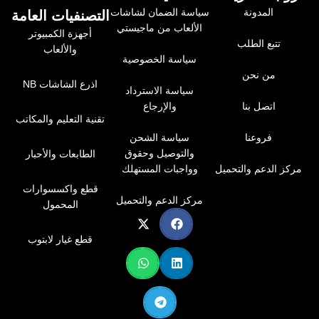
الجيتار الكهربائي
المدونة
سياسة الضمان لشاشات
التصنفيات العامة
الباس
الألعاب من ماجيستي
أجهزة الكمبيوتر
الكيبورد
تتبع الطلب
والألعاب
الآلات الموسيقية الأخرى
سياسة الخصوصية
كما يدعم
High-Z Instrument Input
للحصول على
من نحن
اذرع الشاشات NB
أفضل أداء عند توصيل الجيتار مباشرة.
سياسة الاسترداد
اتصل بنا
والإرجاع
مراقبة صوتية مباشرة بدون تأخير
تقنية التعليم والمكاتب
فروعنا
سياسة الشحن
والتوصيل وحقوق
الطابعات والأحبار
توفر تقنية
Zero-Latency Monitoring
إمكانية الاستماع
مركز الدعم والتحميل
وواجبات المستهلك
إلى الصوت أثناء التسجيل في الوقت الفعلي دون أي تأخير،
مما يمنحك تحكمًا كاملاً أثناء البث أو التسجيل.
قطع واكسسوارات
مركز الدعم والتحميل
المحمول
مميزات المراقبة المباشرة:
قطع غيار لابتوب
بدون أي تأخير ملحوظ
متابعة فورية لجودة التسجيل
مثالية للبث المباشر والغناء
خرج سماعات احترافي