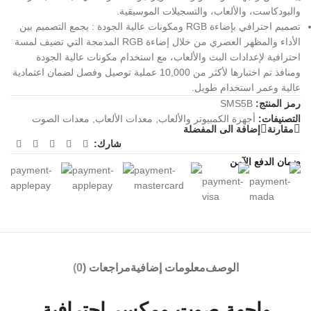
والبودكاست، والألعاب، والتسجيلات الموسيقية.
تصميم احترافي بإضاءة RGB ومكونات عالية الجودة : يجمع التصميم بين
الأداء والمظهر العصري من خلال إضاءة RGB المدمجة التي تضيف لمسة
احترافية لإعدادات البث والألعاب، مع استخدام مكونات عالية الجودة
ومنافذ تم اختبارها لأكثر من 10,000 عملية توصيل وفصل لضمان اعتمادية
عالية وعمر استخدام طويل.
رمز المنتج:
SMS5B
التصنيفات:
أجهزة الكمبيوتر والألعاب
,
معدات الألعاب
,
معدات الصوت
مقارنة
إضافة الى المفضلة
شارك:
ضمان الدفع الآمن
الوصف
معلومات إضافية
مراجعات (0)
واجهة صوت ومكسر احترافية