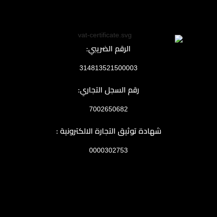
معدل أخذ العينات: 48kHz
مضخم صوت احترافي منخفض الضوضاء
مدخل Combo XLR / 6.35mm
دعم High-Z Instrument Input
الرقم الضريبي:
تقنية Zero-Latency Monitoring
خرج سماعات: 32Ω – 250Ω
314813521500003
الاستجابة الترددية: 20Hz – 20kHz (±0.1dB)
واجهة USB Plug & Play
رقم السجل التجاري:
إضاءة RGB
منافذ عالية الاعتمادية (10,000+ دورة استخدام)
7002650682
لماذا تختار واجهة الصوت من
شهادة توثيق التجارة الالكترونية :
ماجيستي؟
0000302753
تسجيل احترافي بدقة
24Bit / 48kHz
مضخم صوت احترافي منخفض الضوضاء
مدخل
XLR و6.35mm Combo
دعم
High-Z
للجيتار والآلات الموسيقية
مراقبة صوتية مباشرة بدون تأخير
خرج سماعات احترافي حتى
250Ω