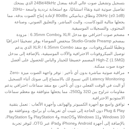
بتسجيل وتشغيل صوت عالي الدقة بمعدل 24Bit/48kHz الذي يمنحك
تفاصيل صوتية غنية ونقاءً استثنائيًا، مع استجابة ترددية واسعة 20Hz–
20kHz (±0.1dB) ونطاق ديناميكي ≥80dB لإعادة إنتاج الصوت بدقة، مما
يجعلها مثالية للبودكاست، والبث المباشر، والتعليق الصوتي، وصناعة
المحتوى، والتسجيلات الموسيقية.
مضخم صوت احترافي مع مدخل XLR و6.35mm Combo : مزودة
بمضخم Studio-Grade Preamp منخفض الضوضاء يوفر تضخيمًا احترافيًا
ونظيفًا للميكروفونات، مع منفذ XLR / 6.35mm Combo الذي يدعم
توصيل الميكروفونات الاحترافية والآلات الموسيقية، بالإضافة إلى مدخل
High-Z (1.5MΩ) المصمم خصيصًا للجيتار والباس للحصول على أفضل
جودة صوت ممكنة.
مراقبة صوتية مباشرة بدون أي تأخير : توفر واجهة الصوت ميزة Zero-
Latency Monitoring التي تسمح لك بالاستماع إلى صوتك أثناء التسجيل
أو البث في الوقت الفعلي دون أي تأخير، مع منفذ سماعات احترافي يدعم
مقاومات تتراوح بين 32Ω و250Ω، مما يجعلها متوافقة مع معظم سماعات
الاستوديو الاحترافية.
توافق واسع مع أجهزة الكمبيوتر والهواتف وأجهزة الألعاب : تعمل بتقنية
Plug & Play دون الحاجة إلى تثبيت أي تعريفات أو برامج، ومتوافقة مع
Windows 10 وWindows 11 وmacOS وPlayStation 4 وPlayStation 5،
بالإضافة إلى أجهزة Android وiPhone وiPad عبر OTG، لتوفر تجربة