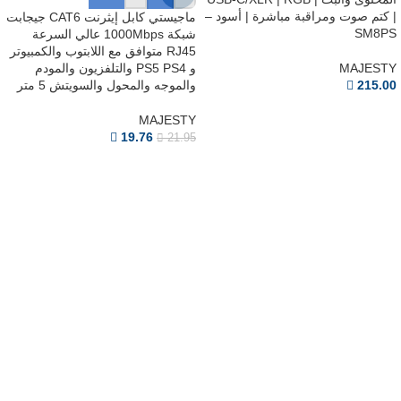
| كتم صوت ومراقبة مباشرة | أسود –
ماجيستي كابل إيثرنت CAT6 جيجابت
SM8PS
شبكة 1000Mbps عالي السرعة
RJ45 متوافق مع اللابتوب والكمبيوتر
MAJESTY
و PS5 PS4 والتلفزيون والمودم
215.00
والموجه والمحول والسويتش 5 متر
MAJESTY
19.76
21.95