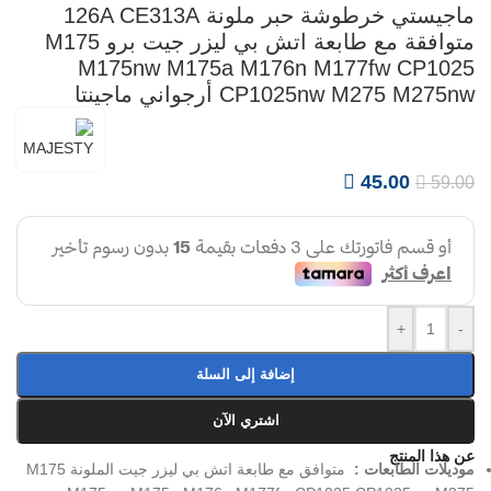
ماجيستي خرطوشة حبر ملونة 126A CE313A
متوافقة مع طابعة اتش بي ليزر جيت برو M175
M175nw M175a M176n M177fw CP1025
CP1025nw M275 M275nw أرجواني ماجينتا
45.00
59.00
+
-
إضافة إلى السلة
اشتري الآن
عن هذا المنتج
موديلات الطابعات :
متوافق مع طابعة اتش بي ليزر جيت الملونة M175