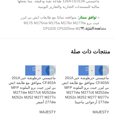
ماجيستي 126A CE313A طباعة نقية ودقيقة، مما يجعلها
مثالية للمستندات التجارية والتقارير اليومية.
– توافق ممتاز:
متوافقة تمامًا مع طابعات اتش بي ليزر
جيت برو M175 M175nw M175a M176n M177fw
مشاهدة المزيد
CP1025 CP1025nw M275 M275nw
– كفاءة عالية:
مصممة لتوفير نتائج طباعة ذات جودة عالية
وفعالة، مما يضمن لك الحصول على أفضل قيمة مقابل
مالك.
منتجات ذات صلة
– سهولة التركيب:
سهلة التركيب في الطابعة، مما يتيح لك
البدء في الطباعة بسرعة ودون عناء.
-
+
-
+
-
%
-25%
-25%
ماجيستي خرطوشة حبر 201A
ماجيستي خرطوشة حبر 201A
CF403A متوافق مع طابعة اتش
CF402A متوافق مع طابعة اتش
بي ليزر جيت برو الملونة MFP
بي ليزر جيت برو الملونة MFP
لماذا تختار خرطوشة حبر
FP
M277dw M277c6 M252dw
M277dw M277c6 M252dw
ماجيستي 126A CE313A ؟
FP
M252n M252 M277 M277n
M252n M252 M277 M277n
277dw أرجواني ماجينتا
277dw أصفر
dn
أر
– أداء موثوق:
تضمن خرطوشة الحبر من ماجيستي طباعة
MAJESTY
MAJESTY