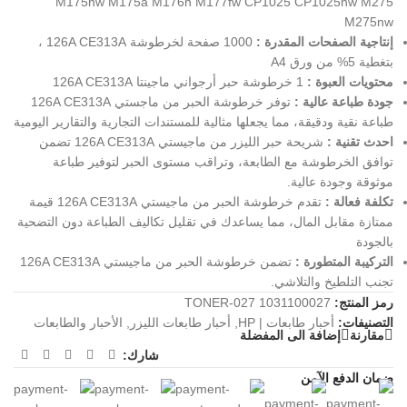
M175nw M175a M176n M177fw CP1025 CP1025nw M275
M275nw
إنتاجية الصفحات المقدرة :
1000 صفحة لخرطوشة 126A CE313A ،
بتغطية 5% من ورق A4
محتويات العبوة :
1 خرطوشة حبر أرجواني ماجينتا 126A CE313A
جودة طباعة عالية :
توفر خرطوشة الحبر من ماجستي 126A CE313A
طباعة نقية ودقيقة، مما يجعلها مثالية للمستندات التجارية والتقارير اليومية
احدث تقنية :
شريحة حبر الليزر من ماجيستي 126A CE313A تضمن
توافق الخرطوشة مع الطابعة، وتراقب مستوى الحبر لتوفير طباعة
موثوقة وجودة عالية.
تكلفة فعالة :
تقدم خرطوشة الحبر من ماجيستي 126A CE313A قيمة
ممتازة مقابل المال، مما يساعدك في تقليل تكاليف الطباعة دون التضحية
بالجودة
التركيبة المتطورة :
تضمن خرطوشة الحبر من ماجيستي 126A CE313A
تجنب التلطيخ والتلاشي.
رمز المنتج:
TONER-027 1031100027
التصنيفات:
أحبار طابعات | HP
,
أحبار طابعات الليزر
,
الأحبار والطابعات
مقارنة
إضافة الى المفضلة
شارك:
ضمان الدفع الآمن