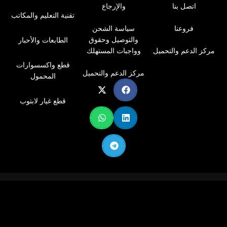
اتصل بنا
والإرجاع
CE313A قيمة ممتازة مقابل المال، مما يساعدك في
تقنية التعليم والمكاتب
تقليل تكاليف الطباعة دون التضحية بالجودة
فروعنا
سياسة الشحن
التركيبة المتطورة :
تضمن خرطوشة الحبر من ماجيستي
والتوصيل وحقوق
الطابعات والأحبار
126A CE313A تجنب التلطيخ والتلاشي.
مركز الدعم والتحميل
وواجبات المستهلك
قطع واكسسوارات
مركز الدعم والتحميل
المحمول
قطع غيار لابتوب