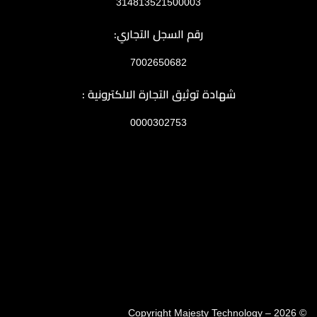
314813521500003
رقم السجل التجاري:
7002650682
شهادة توثيق التجارة الالكترونية :
0000302753
ماجيستي
خرطوشة
حبر ملونة
126A
CE313A
متوافقة مع
طابعة اتش
© 2026 – Copyright Majesty Technology
بي ليزر