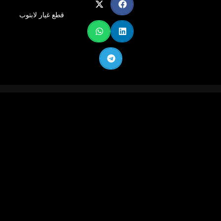
زجاج مقسى أنيق وهيكل صلب متين وعملي
بوزن إجمالي
قطع غيار لابتوب
12.5 كيلوغرام.
إدارة كابلات محسّنة وفتحات لتثبيت الأقراص
: يحتوي على
2 فتحة SSD و 2 فتحة HDD، لتوفير خيارات تخزين مرنة.