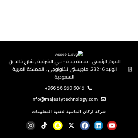
الأم ATX وmATX، ما يتيح لك الحرية في اختيار المكونات
الأكثر توافقًا مع احتياجاتك.
لماذا تختار صندوق ماجيستي ميد تاور
مافيرا؟
إذا كنت تبحث عن صندوق ألعاب يجمع بين الأداء القوي
والتصميم العصري مع ميزات متقدمة مثل إضاءة ARGB،
المركز الرئيسي : مدينة جدة - حي الشرفية ٫ شارع خالد بن
ودعم التبريد المائي، وإدارة كابلات متطورة، فإن ماجيستي
الوليد ٫23216 ماجيستي تكنولوجي ٫ المملكة العربية
مافيرا هو الخيار المثالي. سواء كنت لاعباً محترفاً أو هاوياً،
فإن هذا الصندوق سيمنحك تجربة تجميع وتنظيم متكاملة
السعودية
واحترافية ترتقي بجهازك إلى المستوى المطلوب لأقصى
6045 950 56 966+
أداء.
info@majestytechnology.com
شركة اركان الماسية لتقنية المعلومات