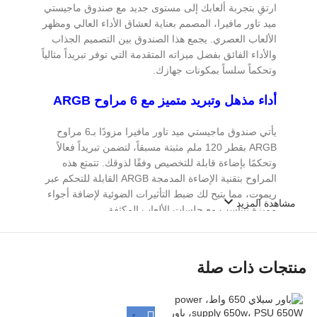
ارتقِ بتجربة ألعابك إلى مستوى جديد مع صندوق ماجيستي
ميد تاور مافيرا، المصمم بعناية لعشاق الأداء العالي ومظهر
الألعاب العصري. يجمع هذا الصندوق بين التصميم الجذاب
والأداء الفائق بفضل ميزاته المتقدمة التي توفر تبريداً مثالياً
وتحكماً سلساً بمكونات جهازك.
أداء مذهل وتبريد متميز مع 6 مراوح ARGB
يأتي صندوق ماجيستي ميد تاور مافيرا مزودًا بـ6 مراوح
ARGB بقطر 120 ملم مثبتة مسبقاً، لتضمن تبريداً فعالاً
وتحكمًا بإضاءة قابلة للتخصيص وفقًا لذوقك. تتمتع هذه
المراوح بتقنية الإضاءة المدمجة ARGB القابلة للتحكم عبر
ريموت، مما يتيح لك ضبط التأثيرات الضوئية لإضافة أجواء
مشاهدة المزيد
مميزة تتناسب مع جلسات الألعاب المكثفة.
دعم لتبريد مائي والهوائي بمساحة واسعة
للمكونات الكبيرة
منتجات ذات صلة
يتمتع الصندوق بتصميم متوافق مع حلول التبريد المائي 360
ملم و240 ملم، ما يوفر بيئة مثالية للألعاب المكثفة من