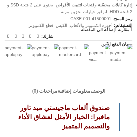
إدارة كابلات محسّنة وفتحات لتثبيت الأقراص
: يحتوي على 2 فتحة SSD و
2 فتحة HDD، لتوفير خيارات تخزين مرنة.
رمز المنتج:
CASE-001 41500001
التصنيفات:
أجهزة الكمبيوتر والألعاب
,
الكيس
,
قطع الكمبيوتر
مقارنة
إضافة الى المفضلة
شارك:
ضمان الدفع الآمن
الوصف
معلومات إضافية
مراجعات (0)
صندوق ألعاب ماجيستي ميد تاور
مافيرا: الخيار الأمثل لعشاق الأداء
والتصميم المتميز