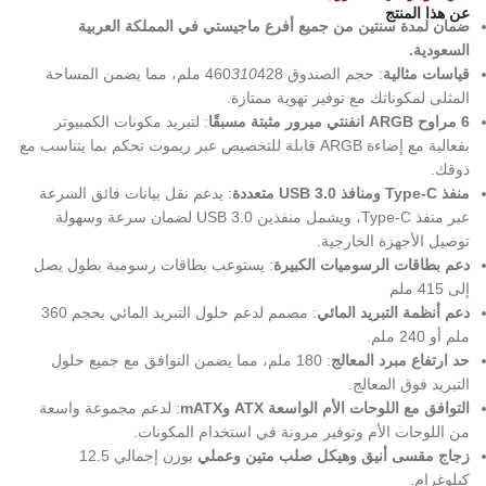
عن هذا المنتج
ضمان لمدة سنتين من جميع أفرع ماجيستي في المملكة العربية
السعودية.
قياسات مثالية
: حجم الصندوق 460
310
428 ملم، مما يضمن المساحة
المثلى لمكوناتك مع توفير تهوية ممتازة.
6 مراوح ARGB انفنتي ميرور مثبتة مسبقًا
: لتبريد مكونات الكمبيوتر
بفعالية مع إضاءة ARGB قابلة للتخصيص عبر ريموت تحكم بما يتناسب مع
ذوقك.
منفذ Type-C ومنافذ USB 3.0 متعددة
: يدعم نقل بيانات فائق السرعة
عبر منفذ Type-C، ويشمل منفذين USB 3.0 لضمان سرعة وسهولة
توصيل الأجهزة الخارجية.
دعم بطاقات الرسوميات الكبيرة
: يستوعب بطاقات رسومية بطول يصل
إلى 415 ملم
دعم أنظمة التبريد المائي
: مصمم لدعم حلول التبريد المائي بحجم 360
ملم أو 240 ملم.
حد ارتفاع مبرد المعالج
: 180 ملم، مما يضمن التوافق مع جميع حلول
التبريد فوق المعالج.
التوافق مع اللوحات الأم الواسعة ATX وmATX
: لدعم مجموعة واسعة
من اللوحات الأم وتوفير مرونة في استخدام المكونات.
زجاج مقسى أنيق وهيكل صلب متين وعملي
بوزن إجمالي 12.5
كيلوغرام.