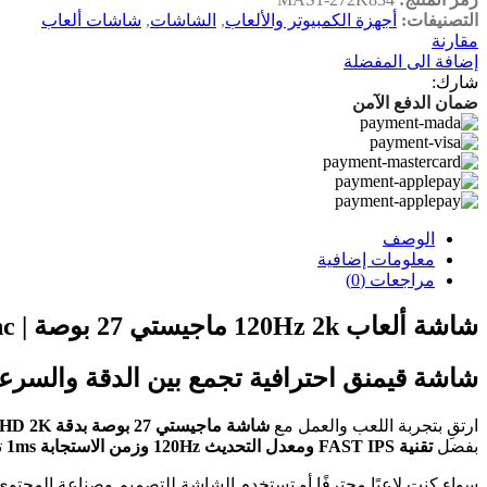
التصنيفات:
أجهزة الكمبيوتر والألعاب
,
الشاشات
,
شاشات ألعاب
مقارنة
إضافة الى المفضلة
شارك:
ضمان الدفع الآمن
الوصف
معلومات إضافية
مراجعات (0)
شاشة ألعاب 120Hz 2k ماجيستي 27 بوصة | QHD 2K ‎2560×1440 | 144Hz | 1ms GTG | FAST IPS | HDR400 | G-SYNC & FreeSync
شاشة قيمنق احترافية تجمع بين الدقة والسرع
ارتقِ بتجربة اللعب والعمل مع
شاشة ماجيستي 27 بوصة بدقة QHD 2K
بفضل
تقنية FAST IPS ومعدل التحديث 120Hz وزمن الاستجابة 1ms
ت
سواء كنت لاعبًا محترفًا أو تستخدم الشاشة للتصميم وصناعة المحتو