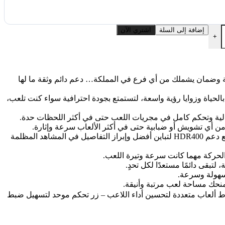
إضافة إلى السلة
اشتري الآن
+
قيقية وضمان يشملك من أي فرع في المملكة… دعم دائم وثقة ما لها
فاصيل دقيقة، مع ألوان نابضة بالحياة وزوايا رؤية واسعة، لتستمتع بجودة احترافية سواء كنت تلعب،
ألوان غامرة وواقعية – تغطية لونية 100% sRGB وDCI-P3 96%، بالإضافة إلى عمق ألوان 10-Bit يتيح عرض أكثر من 1.07 مليار لون، مع دعم HDR400 لتباين أفضل وإبراز التفاصيل في المشاهد المظلمة
 3Wx2 : توفر تجربة صوتية متكاملة 🎛️ دعم تركيب VESA 👁️ تقنيات حماية العين Eye Care – Blue light filter – أنماط ألعاب متعددة لتحسين أداء اللاعب – زر تحكم موحد لتسهيل ضبط