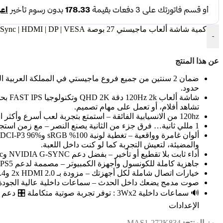
كمية شاشة ألعاب ماجيستي 27 بوصة 2K QHD | 120Hz | 1ms | FAST IPS | HDR400 | G-SYNC & FreeSync | HDMI | DP | VESA
-
عن هذا المنتج
ضمان 2 سنتين من جميع فروع ماجيستي في المملكة العربي
حدود.
تشاهد أفلام، أو تعمل على مهام تصميم.
120hz من الانسيابية الفائقة – استمتع بتجربة لعب أسرع وأكثر استجابة، حيث تُعرض الحركة بسلاسة ووضوح استثنائيين لتمنحك دقة عالية وتحكم كامل في مجريات اللعب حتى في أكثر اللحظات حدة.
1 مللي ثانية… فرق جزء من الثانية يصنع النصر – مع زمن استجابة سريع جدًا 1ms، ستلاحظ انتقالات سلسة بين المشاهد وخلو الصورة من أي تشويش أو ضبابية حتى في أكثر الألعاب سرعة وإثارة.
والمضيئة، لتعيش التجربة كما لو كنت داخل اللعبة.
أداء ثابت بلا تقطيع أو تأخير – بفضل دعم NVIDIA G-SYNC وAMD FreeSync وتقنيات VRR وALLM، ستستمتع بسلاسة مطلقة في الحركة مهما كانت سرعة وتيرة اللعب.
جاهزية كاملة للكونسول وأجهزة الكمبيوتر – مصممة لدعم PS5 وXbox بدقة QHD 120Hz، بالإضافة إلى أداء مثالي لأجهزة الـ PC القوية، لتبقى دائمًا مستعدًا لكل تحدٍ.
خيارات اتصال شاملة لكل أجهزتك – مزودة بـ 2x HDMI 2.0 و2x DisplayPort 1.4 ومنفذ صوت 3.5mm، لتوصيل كل منصاتك وأجهزتك بسهولة وسرعة.
صوت مدمج يضعك داخل الحدث – سماعات داخلية عالية الجودة (3W x 2) توفر صوتًا قويًا وواضحًا دون الحاجة لمكبرات خارجية، مما يمنحك مساحة لعب مرتبة وأن
الإعدادات
رمز المنتج:
MAS1-272K834