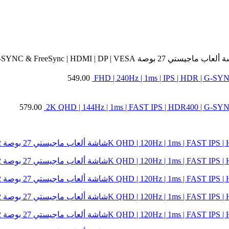
27 بوصة 2K QHD | 120Hz | 1ms | FAST IPS | HDR400 | G-SYNC & FreeSync | HDMI | DP | VESA
549.00
579.00