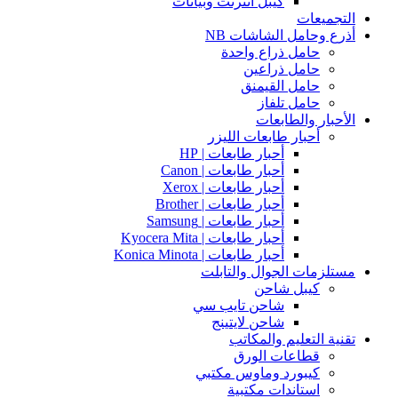
كيبل انترنت وبيانات
التجميعات
أذرع وحامل الشاشات NB
حامل ذراع واحدة
حامل ذراعين
حامل القيمنق
حامل تلفاز
الأحبار والطابعات
أحبار طابعات الليزر
أحبار طابعات | HP
أحبار طابعات | Canon
أحبار طابعات | Xerox
أحبار طابعات | Brother
أحبار طابعات | Samsung
أحبار طابعات | Kyocera Mita
أحبار طابعات | Konica Minota
مستلزمات الجوال والتابلت
كيبل شاحن
شاحن تايب سي
شاحن لايتينج
تقنية التعليم والمكاتب
قطاعات الورق
كيبورد وماوس مكتبي
استاندات مكتبية