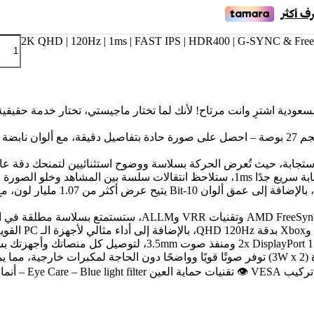
ة السعودية اشترِ وانت مرتاح! لأنك لما تختار ماجيستي، تختار خدمة ح
شاشة ألعاب 120Hz 2k دقة QHD 2K وتكنولوجيا FAST IPS بحجم 27 بوصة – احصل على صورة حادة بت
يقة.
🔊 سماعات داخلية