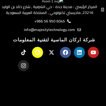
تثبيت بالمشبك أو فتحة المكتب
المركز الرئيسي : مدينة جدة - حي الشرفية ٫ شارع خالد بن الوليد
توافق مع معظم الميكروفونات الاحترافية
٫23216 ماجيستي تكنولوجي ٫ المملكة العربية السعودية
لماذا تختار ذراع مايكروفون ما
6045 950 56 966+
هيكل احترافي من الألمنيوم
info@majestytechnology.com
دوران كامل 360°
يتحمل حتى 1.5 كجم
شركة اركان الماسية لتقنية المعلومات
إدارة كابلات داخلية
حركة مرنة متعددة الاتجاهات
تثبيت مزدوج للمكاتب
مناسب للبث المباشر والبودكاست وصناعة المحتوى
تصميم احترافي وثبات عالي
تنظيم أفضل وتجربة تسجيل أكثر
يوفر
ذراع الميكروفون الاحترافي من ماجيستي
الثبات 
تسجيل مريحة واحترافية.