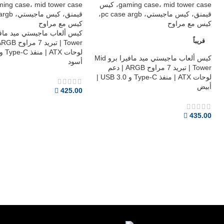
مناسب لمختلف الاستخدامات
صُمم الذراع ليتوافق مع مجموعة واسعة من الاستخداما
قريباً
مثالي لـ:
كيس ألعاب ماجيستي ميد مافيرا برو Mid
أسود
Tower | تبريد 7 مراوح ARGB | دعم
البودكاست
لوحات ATX | منفذ Type-C و USB 3.0 |
البث المباشر
أبيض
425.00
صناعة المحتوى
التسجيل الصوتي
435.00
الألعاب
التعليم عن بُعد
الاجتماعات الاحترافية
المواصفات التقنية
خامة التصنيع: سبائك الألمنيوم
أقصى حمولة: 1.5 كجم
دوران: 360°
إدارة كابلات داخلية
نظام مفاصل متعدد المحاور