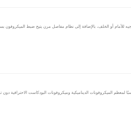
وجيه للأمام أو الخلف، بالإضافة إلى نظام مفاصل مرن يتيح ضبط الميكروفون ب
سبًا لمعظم الميكروفونات الديناميكية وميكروفونات البودكاست الاحترافية دون تر