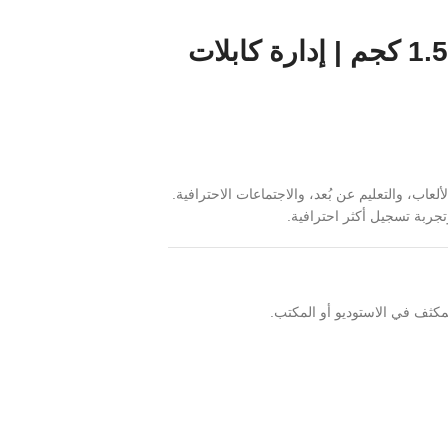
ذراع مايك احترافي من ماجيستي | ألومنيوم | دوران 360° | حمولة 1.5 كجم | إدارة كابلات
اب، والتعليم عن بُعد، والاجتماعات الاحترافية.
جربة تسجيل أكثر احترافية.
مكثف في الاستوديو أو المكتب.