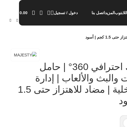
0.00
للابتوب
المزيد
اتصل بنا
دخول / تسجيل
ذراع مايك احترافي 360° | حامل
والبث والألعاب | إدارة
كابلات داخلية | مضاد للاهتزاز حتى 1.5
د