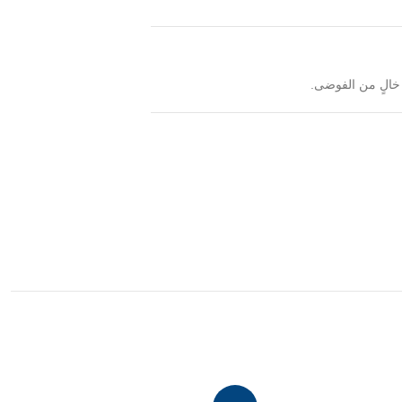
خالٍ من الفوضى.
يل في مختلف الاستخدامات.