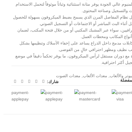
يوم عالي الجودة يوفر متانة استثنائية وثباتاً موثوقاً لتحمل الاستخدام
ث والتسجيل وصناعة المحتوى.
 نظام المفاصل المرن الذي يسمح بضبط الميكروفون بسهولة للحصول
أثناء البث المباشر أو الاجتماعات أو التسجيل الصوتي.
رافيين، سواء عبر المشبك المكتبي أو من خلال فتحة المكتب، لضمان
أنواع المكاتب ومحطات العمل.
كابلات مدمج داخل الذراع يساعد على إخفاء الأسلاك وتنظيمها بشكل
ب نظيف ومظهر احترافي خالٍ من الفوضى.
دة مع دوران مستقل لرأس الميكروفون، ما يوفر تحكماً دقيقاً في موضع
يل أكثر احترافية.
يوتر والألعاب
,
معدات الألعاب
,
معدات الصوت
لمفضلة
شارك: