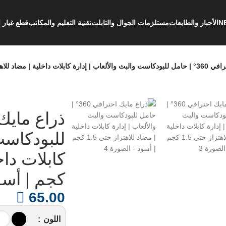
الأحبار والطابعات
مستلزمات الجوال والتابلت
تقنية التعليم والمكاتب
قطع غيار ا
| مضاد للاهتزاز حتى 1.5 كجم | أسود
للبودكاست 
كجم | أسو
65.00
اللون