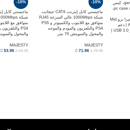
-10%
-10%
ماجيستي كابل إيثرنت CAT6 جيجابت
شبكة 1000Mbps عالي السرعة RJ45
ت الاحترافية.
كيس ألعاب ماجيستي ميد مافيرا برو Mid
متوافق مع اللابتوب والكمبيوتر و PS5
Tower | تبريد 7 مراوح ARGB | دعم
PS4 والتلفزيون والمودم والموجه
PS4 والتلفزيو
لوحات ATX | منفذ Type-C و USB 3.0 |
والمحول والسويتش 70 متر
والمحول والسويتش 50 
MAJESTY
MAJESTY
53.96
71.96
59.95
79.95