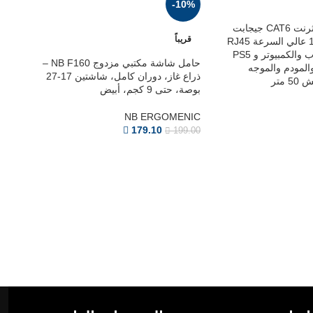
-10%
ماجيستي كابل إيثرنت CAT6 جيجابت
قريباً
شبكة 1000Mbps عالي السرعة RJ45
متوافق مع اللابتوب والكمبيوتر و PS5
حامل شاشة مكتبي مزدوج NB F160 –
ن والمودم والموجه
ذراع غاز، دوران كامل، شاشتين 17-27
متر
بوصة، حتى 9 كجم، أبيض
NB ERGOMENIC
179.10
199.00
قريب
بوصة، يت
ENIC
5.00