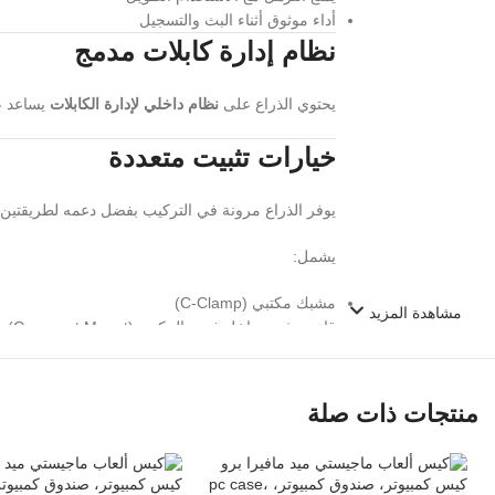
أداء موثوق أثناء البث والتسجيل
نظام إدارة كابلات مدمج
يحتوي الذراع على
نظام داخلي لإدارة الكابلات
يساعد ع
خيارات تثبيت متعددة
يوفر الذراع مرونة في التركيب بفضل دعمه لطريقتين م
يشمل:
مشبك مكتبي (C-Clamp)
مشاهدة المزيد
قاعدة تثبيت داخل فتحة المكتب (Grommet Mount)
ليتوافق مع معظم المكاتب ومحطات العمل الاحترافية.
تحكم دقيق في زاوية الميكروفو
منتجات ذات صلة
يدعم الذراع زوايا إمالة متعددة مع رأس دوار مستقل