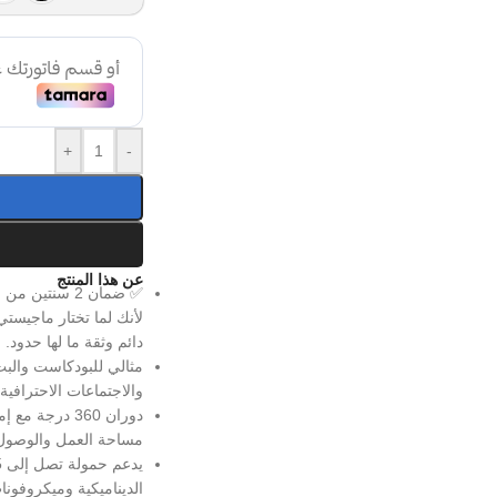
+
-
عن هذا المنتج
✅ ضمان 2 سنت
لأنك لما تختار ماجيس
دائم وثقة ما لها حدود.
مثالي للبودكاست والبث
والاجتماعات الاحترافية،
دوران 360 درج
مساحة العمل والوصول إ
الديناميكية وميكروفونا