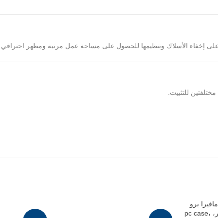
لى إخفاء الأسلاك وتنظيمها للحصول على مساحة عمل مرتبة ومظهر احترافي 
ختلفتين للتثبيت.
ن
، مما يمنحك تحكمًا دقيقًا في موضع الميكروفون للحصول على أفضل جودة تسج