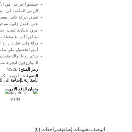
تصميم احترافي من الألمن
اليومي المكثف في الب
نطاق حركة كامل بفضل
على أفضل زاوية تسجيل 
مزود بخياري تثبيت احت
توافق أكبر مع مختلف 
ذراع مايك نظام إدارة 
أنيق للحصول على مكت
يدعم زوايا إمالة متعد
الميكروفون لتجربة تسج
رمز المنتج:
MS2B
التصنيفات:
أجهزة الكمب
مقارنة
إضافة الى ا
ضمان الدفع الآمن
الوصف
معلومات إضافية
مراجعات (0)