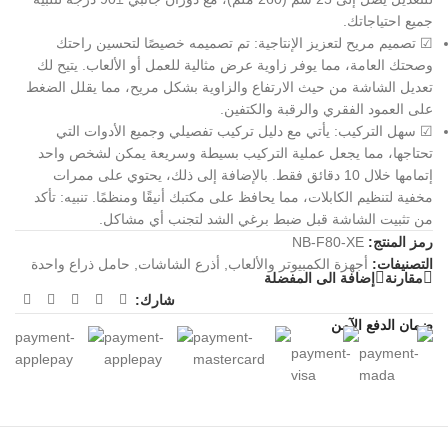
جميع احتياجاتك.
☑ تصميم مريح لتعزيز الإنتاجية: تم تصميمه خصيصًا لتحسين راحتك
وصحتك العامة، مما يوفر زاوية عرض مثالية للعمل أو الألعاب. يتيح لك
تعديل الشاشة من حيث الارتفاع والزاوية بشكل مريح، مما يقلل الضغط
على العمود الفقري والرقبة والكتفين.
☑ سهل التركيب: يأتي مع دليل تركيب تفصيلي وجميع الأدوات التي
تحتاجها، مما يجعل عملية التركيب بسيطة وسريعة يمكن لشخص واحد
إتمامها خلال 10 دقائق فقط. بالإضافة إلى ذلك، يحتوي على ممرات
مخفية لتنظيم الكابلات، مما يحافظ على مكتبك أنيقًا ومنظمًا. تنبيه: تأكد
من تثبيت الشاشة قبل ضبط برغي الشد لتجنب أي مشاكل.
رمز المنتج:
NB-F80-XE
التصنيفات:
أجهزة الكمبيوتر والألعاب
,
أذرع الشاشات
,
حامل ذراع واحدة
مقارنة
إضافة الى المفضلة
شارك:
ضمان الدفع الآمن