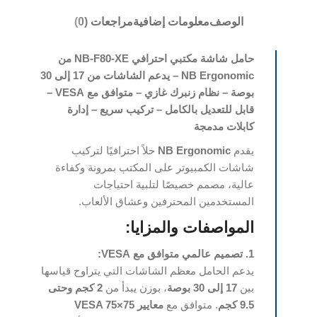
الوصف
معلومات إضافية
مراجعات (0)
حامل شاشة مكتبي احترافي NB-F80-XE من
NB Ergonomic – يدعم الشاشات من 17 إلى 30
بوصة – نظام زنبرك غازي – متوافق مع VESA –
قابل للتعديل بالكامل – تركيب سريع – إدارة
كابلات مدمجة
يقدم
NB Ergonomic
حلاً احترافيًا لتركيب
شاشات الكمبيوتر على المكتب بمرونة وكفاءة
عالية، مصمم خصيصًا لتلبية احتياجات
المستخدمين المحترفين وعشاق الألعاب.
المواصفات والمزايا:
1. تصميم عالمي متوافق مع VESA:
يدعم الحامل معظم الشاشات التي يتراوح قياسها
بين
17 إلى 30 بوصة
، بوزن يبدأ من
2 كجم وحتى
9.5 كجم
. متوافق مع
معايير VESA 75×75