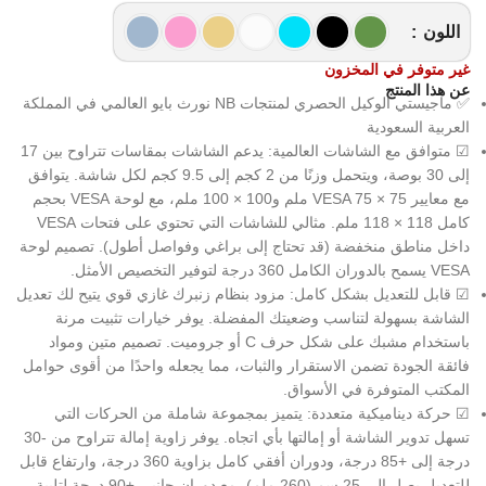
اللون
غير متوفر في المخزون
عن هذا المنتج
✅ ماجيستي الوكيل الحصري لمنتجات NB نورث بايو العالمي في المملكة
العربية السعودية
☑ متوافق مع الشاشات العالمية: يدعم الشاشات بمقاسات تتراوح بين 17
إلى 30 بوصة، ويتحمل وزنًا من 2 كجم إلى 9.5 كجم لكل شاشة. يتوافق
مع معايير VESA 75 × 75 ملم و100 × 100 ملم، مع لوحة VESA بحجم
كامل 118 × 118 ملم. مثالي للشاشات التي تحتوي على فتحات VESA
داخل مناطق منخفضة (قد تحتاج إلى براغي وفواصل أطول). تصميم لوحة
VESA يسمح بالدوران الكامل 360 درجة لتوفير التخصيص الأمثل.
☑ قابل للتعديل بشكل كامل: مزود بنظام زنبرك غازي قوي يتيح لك تعديل
الشاشة بسهولة لتناسب وضعيتك المفضلة. يوفر خيارات تثبيت مرنة
باستخدام مشبك على شكل حرف C أو جروميت. تصميم متين ومواد
فائقة الجودة تضمن الاستقرار والثبات، مما يجعله واحدًا من أقوى حوامل
المكتب المتوفرة في الأسواق.
☑ حركة ديناميكية متعددة: يتميز بمجموعة شاملة من الحركات التي
تسهل تدوير الشاشة أو إمالتها بأي اتجاه. يوفر زاوية إمالة تتراوح من -30
درجة إلى +85 درجة، ودوران أفقي كامل بزاوية 360 درجة، وارتفاع قابل
للتعديل يصل إلى 25 سم (260 ملم)، مع دوران جانبي ±90 درجة لتلبية