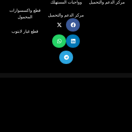
مركز الدعم والتحميل
وواجبات المستهلك
مع معايير VESA 75 × 75 ملم و100 × 100 ملم،
قطع واكسسوارات
مع لوحة VESA بحجم كامل 118 × 118 ملم.
مركز الدعم والتحميل
المحمول
مثالي للشاشات التي تحتوي على فتحات VESA
داخل مناطق منخفضة (قد تحتاج إلى براغي
قطع غيار لابتوب
وفواصل أطول). تصميم لوحة VESA يسمح
بالدوران الكامل 360 درجة لتوفير التخصيص
الأمثل.
☑ قابل للتعديل بشكل كامل: مزود بنظام زنبرك
غازي قوي يتيح لك تعديل الشاشة بسهولة
لتناسب وضعيتك المفضلة. يوفر خيارات تثبيت
مرنة باستخدام مشبك على شكل حرف C أو
جروميت. تصميم متين ومواد فائقة الجودة تضمن
الاستقرار والثبات، مما يجعله واحدًا من أقوى
حوامل المكتب المتوفرة في الأسواق.
☑ حركة ديناميكية متعددة: يتميز بمجموعة شاملة
من الحركات التي تسهل تدوير الشاشة أو إمالتها
بأي اتجاه. يوفر زاوية إمالة تتراوح من -30 درجة
إلى +85 درجة، ودوران أفقي كامل بزاوية 360