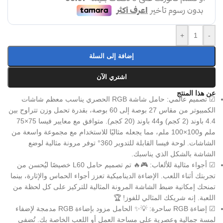
+
-
إضافة إلى السلة
اشتري الآن
عن هذا المنتج
☑ تصميم عالمي: حامل شاشة RGB الحصري يناسب معظم شاشات
الكمبيوتر من مقاس 27 بوصة إلى 60 بوصة، بقدرة تحمل وزن تتراوح بين
4.4 باوند (2 كجم) و44 باوند (20 كجم). متوافق مع معايير فيسا 75×75
ملم و100×100 ملم، مما يجعله مثاليًا للاستخدام مع مجموعة واسعة من
الشاشات. لوحة فيسا القابلة للتدوير 360° توفر مرونة مثالية لوضع
الشاشة بالشكل الذي يناسبك.
☑ أجواء مثالية للألعاب: 🎮🔥 تم تصميم حامل L60 خصيصًا ليُحسن من
تجربتك أثناء اللعب. الإضاءة الديناميكية تعزز أجواء الحماس والإثارة، بينما
تمنحك إمكانية ضبط الشاشة المرونة المثالية للتركيز على كل لحظة من
اللعبة. إنه شريكك المثالي للفوز! 🏆
☑ إضاءة RGB ساحرة: 💡✨ الحامل مزود بإضاءة RGB مدمجة لإضفاء
لمسة جمالية وعصرية على مساحة العمل أو اللعب الخاصة بك. تُضفي