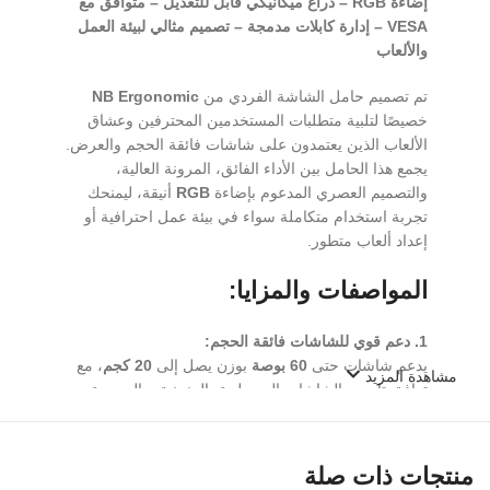
إضاءة RGB – ذراع ميكانيكي قابل للتعديل – متوافق مع
VESA – إدارة كابلات مدمجة – تصميم مثالي لبيئة العمل
والألعاب
تم تصميم حامل الشاشة الفردي من
NB Ergonomic
خصيصًا لتلبية متطلبات المستخدمين المحترفين وعشاق
الألعاب الذين يعتمدون على شاشات فائقة الحجم والعرض.
يجمع هذا الحامل بين الأداء الفائق، المرونة العالية،
والتصميم العصري المدعوم بإضاءة
RGB
أنيقة، ليمنحك
تجربة استخدام متكاملة سواء في بيئة عمل احترافية أو
إعداد ألعاب متطور.
المواصفات والمزايا:
1. دعم قوي للشاشات فائقة الحجم:
يدعم شاشات حتى
60 بوصة
بوزن يصل إلى
20 كجم
، مع
مشاهدة المزيد
توافق تام مع الشاشات المسطحة، المنحنية، والعريضة
للغاية (UltraWide). متوافق مع معايير
VESA 75×75
و100×100 ملم
.
منتجات ذات صلة
2. أداء مثالي لعشاق الألعاب: