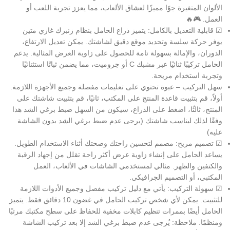
الألوان المتغيرة جوًا مميزًا لعشاق الألعاب، مما يعزز تجربة اللعب أو
العمل. 🎮🔥
☑ قابلية التعديل بالكامل: يتميز ذراع الحامل بنظام زنبرك غازي متين
يوفر حركة سلسة وتحديد موقع دقيق لشاشتك. يمكن تعديل الارتفاع،
الدوران، والإمالة بسهولة تامة للحصول على زاوية العرض المثالية. يدعم
الحامل تركيبًا ثنائيًا عبر مشبك C أو جروميت، مما يضمن ثباتًا استثنائيًا
وتجربة استخدام مريحة.
سهل التركيب – عبوة تحتوي على تعليمات مفصلة وجميع الأجهزة اللازمة.
أولاً، قم بتثبيت قاعدة المنتج على المكتب، ثانيًا، قم بتثبيت شاشتك على
المنتج، ثالثًا، اضغط على الذراع، سيكون من السهل ضبط برغي الشد هذا
وفقًا لذلك ليناسب شاشتك (يرجى عدم ضبط برغي الشد بدون الشاشة
عليه)
☑ تصميم مريح: مصمم لتحسين راحتك وصحتك أثناء الاستخدام الطويل.
يساعد الحامل على إنشاء زاوية عرض أكثر راحة تقلل من إجهاد الرقبة
والكتفين والظهر. مثالي لمستخدمي الشاشات في الألعاب، العمل
المكتبي، أو التصميم الجرافيكي.
☑ سهولة التركيب: يأتي مع دليل تركيب مفصل وجميع الأدوات اللازمة
للتثبيت. يمكن لأي شخص تركيب الحامل في غضون 10 دقائق فقط. يتميز
الحامل أيضًا بممرات تنظيم كابلات مخفية للحفاظ على سطح مكتبك مرتبًا
ومنظمًا. ملاحظة: يُرجى عدم ضبط برغي الشد إلا بعد تركيب الشاشة