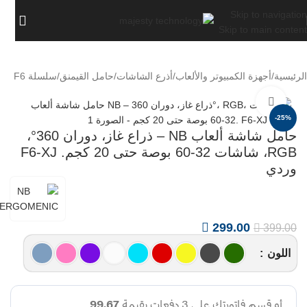
Skip to navigation
Skip to main content
الرئيسية
/
أجهزة الكمبيوتر والألعاب
/
أذرع الشاشات
/
حامل القيمنق
/
سلسلة F6
اضغط للتكبير
-25%
حامل شاشة ألعاب NB – ذراع غاز، دوران 360°،
RGB، شاشات 32-60 بوصة حتى 20 كجم. F6-XJ
وردي
299.00
399.00
اللون