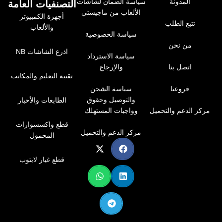
المدونة
سياسة الضمان لشاشات
التصنفيات العامة
مرونة الاستخدام، وتصميم يعكس طابعًا تقنيًا عصريًا مع
الألعاب من ماجيستي
أجهزة الكمبيوتر
لمسات إضاءة RGB المميزة.
تتبع الطلب
والألعاب
سياسة الخصوصية
من نحن
اذرع الشاشات NB
سياسة الاسترداد
اتصل بنا
والإرجاع
تقنية التعليم والمكاتب
فروعنا
سياسة الشحن
والتوصيل وحقوق
الطابعات والأحبار
المميزات والوصف
مركز الدعم والتحميل
وواجبات المستهلك
☑ تصميم عالمي: حامل شاشة RGB الحصري يناسب
قطع واكسسوارات
مركز الدعم والتحميل
معظم شاشات الكمبيوتر من مقاس 27 بوصة إلى 60
المحمول
بوصة، بقدرة تحمل وزن تتراوح بين 4.4 باوند (2 كجم) و44
باوند (20 كجم). متوافق مع معايير فيسا 75×75 ملم
قطع غيار لابتوب
و100×100 ملم، مما يجعله مثاليًا للاستخدام مع مجموعة
واسعة من الشاشات. لوحة فيسا القابلة للتدوير 360° توفر
مرونة مثالية لوضع الشاشة بالشكل الذي يناسبك.
☑ أجواء مثالية للألعاب: 🎮🔥 تم تصميم حامل L60 خصيصًا
ليُحسن من تجربتك أثناء اللعب. الإضاءة الديناميكية تعزز
أجواء الحماس والإثارة، بينما تمنحك إمكانية ضبط الشاشة