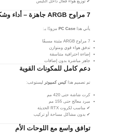
✔ توزيع هواء فعال داخل الكيس
7 مراوح ARGB جاهزة – أداء وشكل من أول تشغيل
يأتي هذا
PC Case
مزودًا بـ:
7 مراوح ARGB مثبتة مسبقًا
تدفق هواء قوي ومتوازن
إضاءة احترافية متناسقة
جاهز مباشرة بدون إضافات
دعم كامل للمكونات القوية
تم تصميم هذا
كيس كمبيوتر
ليستوعب:
كرت شاشة حتى 420 مم
مبرد معالج حتى 155 مم
✔ مناسب لكروت RTX الحديثة
✔ بدون مشاكل مساحة أو تركيب
توافق واسع مع اللوحات الأم