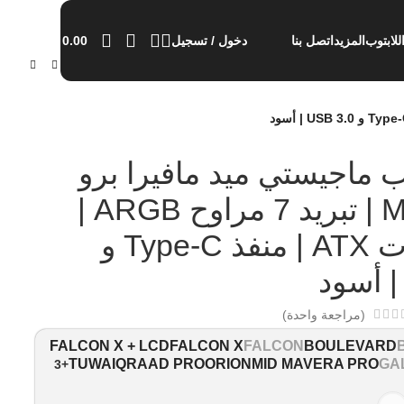
0.00
للابتوب
المزيد
اتصل بنا
دخول / تسجيل
 ماجيستي ميد مافيرا برو
Mid Tower | تبريد 7 مراوح ARGB |
دعم لوحات ATX | منفذ Type-C و
(مراجعة واحدة)
FALCON X + LCD
FALCON X
FALCON
BOULEVARD
TUWAIQ
RAAD PRO
ORION
MID MAVERA PRO
GA
+3