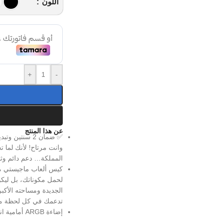
اللون
+
-
عن هذا المنتج
✅ ضمان 2 سنت
وانت مرتاح! لأنك لما
المملكة… دعم دائم وثقة
كيس ألعاب ماجيستي ميد
لحمل مكوناتك، بل ليكو
الجديدة ومساحته الأكبر
تدعمك في كل لحظة من
إضاءة ARGB