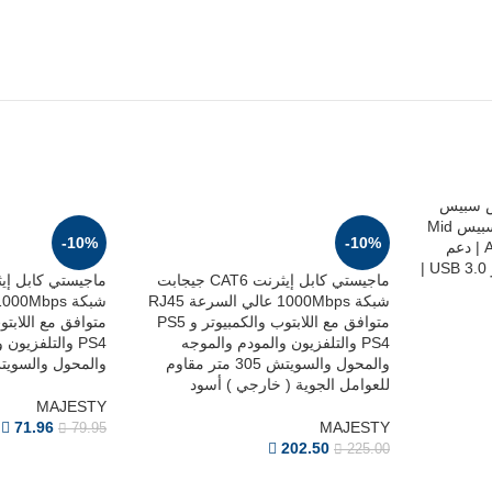
كيس ألعاب ماجيستي اكس سبيس Mid
-10%
-10%
Tower | تبريد 7 مراوح ARGB | دعم
لوحات ATX | منفذ Type-C و USB 3.0 |
ماجيستي كابل إيثرنت CAT6 جيجابت
شبكة 1000Mbps عالي السرعة RJ45
متوافق مع اللابتوب والكمبيوتر و PS5
PS4 والتلفزيون والمودم والموجه
PS4 والتلفزيو
والمحول والسويتش 305 متر مقاوم
والمحول والسويتش 70 
للعوامل الجوية ( خارجي ) أسود
MAJESTY
71.96
MAJESTY
79.95
202.50
225.00