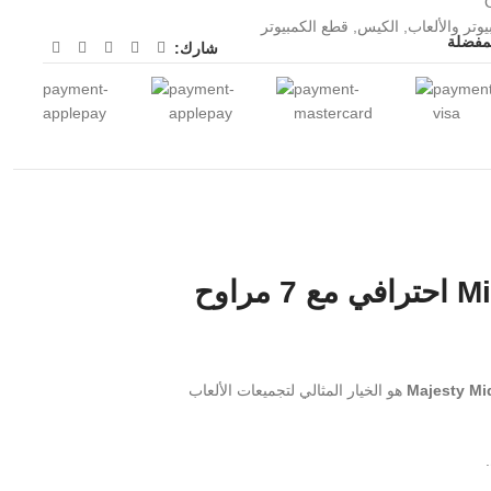
يوتر والألعاب
,
الكيس
,
قطع الكمبيوتر
لمفضلة
شارك:
كيس ألعاب ماجيستي ميد مافيرا برو Mid Mavera Pro – PC Case احترافي مع 7 مراوح
Majesty Mi
هو الخيار المثالي لتجميعات الألعاب