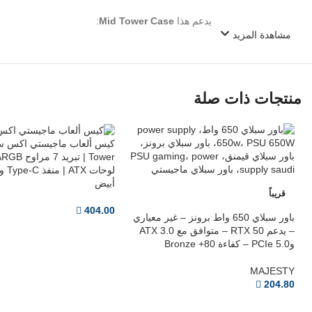
يدعم هذا
Mid Tower Case
:
مشاهدة المزيد
ATX
Micro-ATX
Mini-ITX
منتجات ذات صلة
✔ مناسب لجميع أنواع التجميعات
مساحة تخزين مرنة
يوفر هذا
Gaming Case
:
أبيض
3 × SSD (2.5″)
قريباً
2 × HDD (3.5″)
404.00
باور سبلاي 650 واط برونز – غير معياري
✔ مناسب للألعاب الكبيرة والمشاريع الثقيلة
– يدعم RTX 50 – متوافق مع ATX 3.0
وPCIe 5.0 – كفاءة 80+ Bronze
منافذ حديثة وسريعة
MAJESTY
204.80
الواجهة الأمامية توفر: