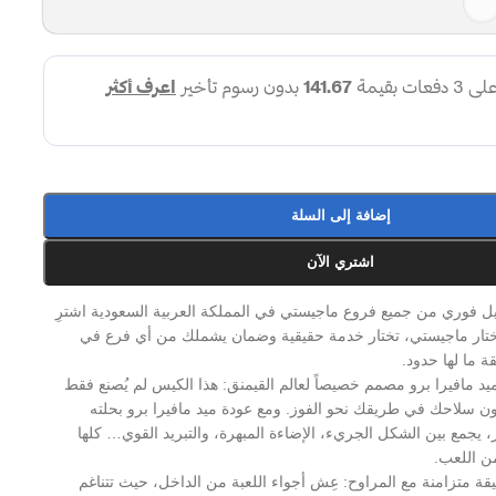
إضافة إلى السلة
اشتري الآن
ين وتبديل فوري من جميع فروع ماجيستي في المملكة العربية السعودية اشترِ
 تختار ماجيستي، تختار خدمة حقيقية وضمان يشملك من أي فرع في
 ما لها حدود.
 مافيرا برو مصمم خصيصاً لعالم القيمنق: هذا الكيس لم يُصنع فقط
ن سلاحك في طريقك نحو الفوز. ومع عودة ميد مافيرا برو بحلته
، يجمع بين الشكل الجريء، الإضاءة المبهرة، والتبريد القوي… كلها
 اللعب.
 أمامية انيقة متزامنة مع المراوح: عِش أجواء اللعبة من الداخل، حيث تتناغم