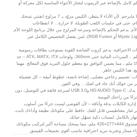
م كامل بالإضاءة عبر الريموت لتختار الأجواء المناسبة لكل معركة أو
7 مراوح ARGB تبريدها مايرحم: لأن الأداء لا ينتظر، الكيس مزوّد بـ 7 مراوح انفنتي تمنحك
 تام، حتى في جلسات اللعب الطويلة. لا حرارة… لا انقطاعات.
أم: يدعم التحكم بالإضاءة وسرعة المراوح من خلال برنامج اللوحة الأم
(مثل Aura Sync أو Mystic Light أو RGB Fusion)، لمن يفضل التخصيص الكامل عبر
ت الاحترافية: يدعم كروت الشاشة القوية يستوعب بطاقات رسومية
بطول يصل إلى 400 ملم. ، المبردات المائية حتى 360mm، ولوحات ATX، MATX، ITX – حد
ارتفاع مبرد المعالج: 157 ملم ، مما يضمن التوافق مع معظم حلول التبريد فوق المعالج. مهما
، هذا الكيس جاهز.
عاب: تصميم زجاجي مقسّى، إضاءة نابضة، خطوط أنيقة – كل تفصيلة
 من حولك أنك جاد في لعبك… وفي الفوز.
منافذ حديثة في متناول يدك: HD AUDIO Type-C وUSB 3.0 لسرعة فائقة في التوصيل، دون
زءًا من راحتك اليومية.
إدارة الكابلات بدقة وأناقة – لأن الفوضى ليست جزءًا من أسلوب
لتر غبار مغناطيسي قابل للفك: حافظ على مكوناتك نظيفة وأداءك ثابت،
هاز بالكامل. لمسات ذكية تسهّل حياتك.
قياسات مثالية: حجم الصندوق 444×277×426 ملم، مما يمنحك مساحة أكبر لتركيب مكوناتك
ء ممتاز وتجربة تبريد احترافية تناسب أقوى تجميعات القيمنق.