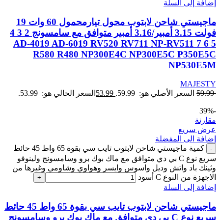
إضافة إلى السلة
ماجيستي شاحن لابتوب محول تيارمحمول 60 وات 19
فولت 3.15 أمبير/3.16 أمبير متوافق مع سامسونج 2 3 4
5 6 7 AD-4019 AD-6019 RV520 RV711 NP-RV511
R580 R480 NP300E4C NP300E5C P350E5C
NP530E5M
MAJESTY
59.99
السعر الأصلي هو: 59.99.
53.99
السعر الحالي هو: 53.99.
-39%
مقارنة
عرض سريع
إضافة الى المفضلة
كمية ماجيستي شاحن لابتوب تايب سي بقوة 65 واط 45 حائط
-
سريع نوع C بي دي متوافق مع ماك بوك برو وسامسونج ولينوفو
وثينك باد واتش وديل واسوس وايسر وهواوي وشاومي وغيرها من
الاجهزة من النوع C أسود
+
إضافة إلى السلة
ماجيستي شاحن لابتوب تايب سي بقوة 65 واط 45 حائط
سريع نوع C بي دي متوافق مع ماك بوك برو وسامسونج