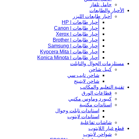
حامل تلفاز
الأحبار والطابعات
أحبار طابعات الليزر
أحبار طابعات | HP
أحبار طابعات | Canon
أحبار طابعات | Xerox
أحبار طابعات | Brother
أحبار طابعات | Samsung
أحبار طابعات | Kyocera Mita
أحبار طابعات | Konica Minota
مستلزمات الجوال والتابلت
كيبل شاحن
شاحن تايب سي
شاحن لايتينج
تقنية التعليم والمكاتب
قطاعات الورق
كيبورد وماوس مكتبي
استاندات مكتبية
استاندات تابلت وجوال
استاندات لابتوب
شاشات تفاعلية
قطع غيار اللابتوب
شواحن لابتوب