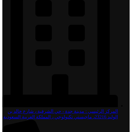
المركز الرئيسي : مدينة جدة - حي الشرفية ٫ شارع خالد بن
الوليد ٫23216 ماجيستي تكنولوجي ٫ المملكة العربية السعودية