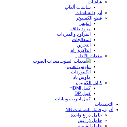
شاشات
شاشات ألعاب
أذرع الشاشات
قطع الكمبيوتر
الكيس
مزود طاقة
المراوح والمبردات
المعالجات
التخزين
الذاكرة رام
معدات الألعاب
معدات الصوت
ماوس العاب
الكيبوردات
ماوس باد
كيابل الكمبيوتر
كيبل HDMI
كيبل DP
كيبل انترنت وبيانات
التجميعات
أذرع وحامل الشاشات NB
حامل ذراع واحدة
حامل ذراعين
حامل القيمنق