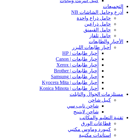
كيبل انترنت وبيانات
التجميعات
أذرع وحامل الشاشات NB
حامل ذراع واحدة
حامل ذراعين
حامل القيمنق
حامل تلفاز
الأحبار والطابعات
أحبار طابعات الليزر
أحبار طابعات | HP
أحبار طابعات | Canon
أحبار طابعات | Xerox
أحبار طابعات | Brother
أحبار طابعات | Samsung
أحبار طابعات | Kyocera Mita
أحبار طابعات | Konica Minota
مستلزمات الجوال والتابلت
كيبل شاحن
شاحن تايب سي
شاحن لايتينج
تقنية التعليم والمكاتب
قطاعات الورق
كيبورد وماوس مكتبي
استاندات مكتبية