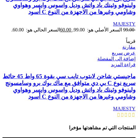
ولينوفو وثينك باد واتش وديل واسوس وايسر وهواوي
وشاومي وغيرها من الاجهزة من النوع C أسود
MAJESTY
99.00
السعر الأصلي هو: 99.00.
60.00
السعر الحالي هو: 60.00.
قريباً
مقارنة
عرض سريع
إضافة الى المفضلة
قراءة المزيد
ماجيستي شاحن لابتوب تايب سي بقوة 65 واط 45 حائط
سريع نوع C بي دي متوافق مع ماك بوك برو وسامسونج
ولينوفو وثينك باد واتش وديل واسوس وايسر وهواوي
وشاومي وغيرها من الاجهزة من النوع C أسود
MAJESTY
المنتجات التي تم مشاهدتها مؤخرا