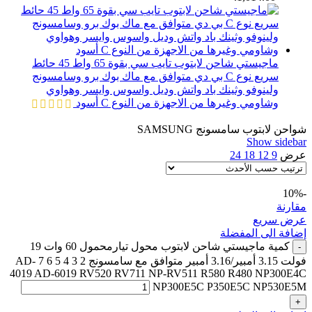
ماجيستي شاحن لابتوب تايب سي بقوة 65 واط 45 حائط
سريع نوع C بي دي متوافق مع ماك بوك برو وسامسونج
ولينوفو وثينك باد واتش وديل واسوس وايسر وهواوي
وشاومي وغيرها من الاجهزة من النوع C أسود
شواحن لابتوب سامسونج SAMSUNG
Show sidebar
عرض
9
12
18
24
-10%
مقارنة
عرض سريع
إضافة الى المفضلة
كمية ماجيستي شاحن لابتوب محول تيارمحمول 60 وات 19
-
فولت 3.15 أمبير/3.16 أمبير متوافق مع سامسونج 2 3 4 5 6 7 AD-
4019 AD-6019 RV520 RV711 NP-RV511 R580 R480 NP300E4C
NP300E5C P350E5C NP530E5M
+