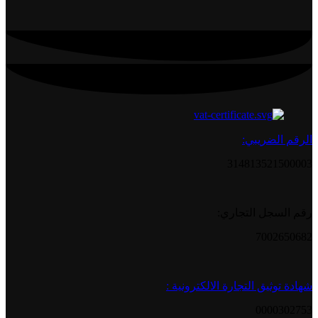
الرقم الضريبي:
314813521500003
رقم السجل التجاري:
7002650682
شهادة توثيق التجارة الالكترونية :
0000302753