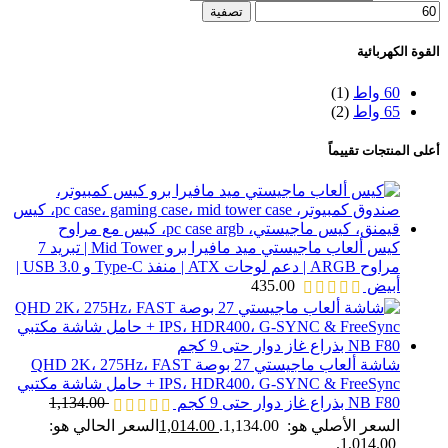
تصفية
القوة الكهربائية
60 واط
(1)
65 واط
(2)
أعلى المنتجات تقييماً
كيس ألعاب ماجيستي ميد مافيرا برو Mid Tower | تبريد 7
مراوح ARGB | دعم لوحات ATX | منفذ Type-C و USB 3.0 |
أبيض
435.00
شاشة ألعاب ماجيستي 27 بوصة QHD 2K، 275Hz، FAST
IPS، HDR400، G-SYNC & FreeSync + حامل شاشة مكتبي
NB F80 بذراع غاز دوار حتى 9 كجم
1,134.00
السعر الأصلي هو: 1,134.00.
1,014.00
السعر الحالي هو:
1,014.00.