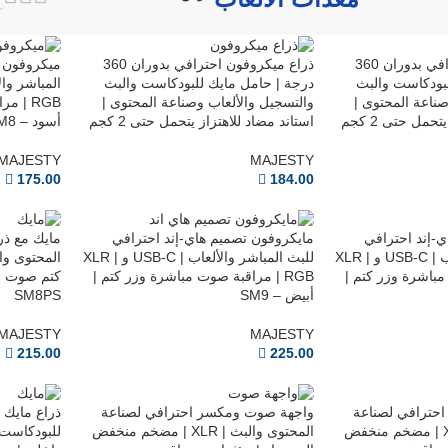
ذراع ميكروفون احترافي بدوران 360
ذراع ميكروفون احترافي بدوران 360
ميكروفون د
لبودكاست والبث
درجة | حامل مايك للبودكاست والبث
صناعة المحتوى |
والتسجيل والألعاب وصناعة المحتوى |
RGB | 
حمل حتى 2 كجم
استاند مضاد للاهتزاز يتحمل حتى 2 كجم
أسود – SM8
MAJESTY
MAJESTY
175.00
184.00
-إند احترافي
مايكروفون تصميم هاي-إند احترافي
للبث المباشر والألعاب | USB-C و XLR |
للبث المباشر والألعاب | USB-C و XLR |
 مباشرة وزر كتم |
RGB | مراقبة صوت مباشرة وزر كتم |
كتم صوت وم
أبيض – SM9
SM8PS
MAJESTY
MAJESTY
215.00
225.00
حترافي لصناعة
واجهة صوت ومكسر احترافي لصناعة
المحتوى والبث | XLR | مضخم منخفض
المحتوى والبث | XLR | مضخم منخفض
للبودكاست و