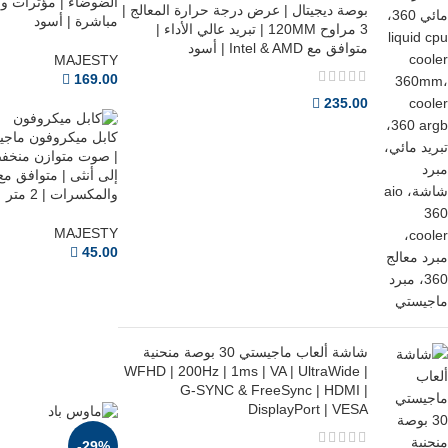
الضوضاء | مؤثرات و
بوصة ديجيتال | عرض درجة حرارة المعالج |
مباشرة | أسود
3 مراوح 120MM | تبريد عالي الأداء |
متوافق مع Intel & AMD | أسود
MAJESTY
169.00
235.00
| صوت متوازن منخفض
إلى أنثى | متوافق مع
والمكسرات | 2 متر
MAJESTY
45.00
شاشة ألعاب ماجيستي 30 بوصة منحنية
WFHD | 200Hz | 1ms | VA | UltraWide |
G-SYNC & FreeSync | HDMI |
DisplayPort | VESA
-29%