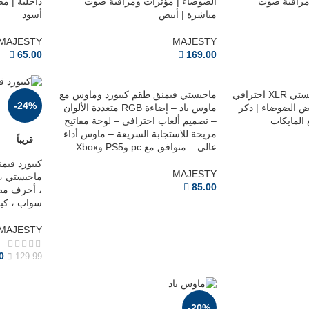
مراقبة صوت
الضوضاء | مؤثرات ومراقبة صوت
مباشرة | أبيض
أسود
MAJESTY
MAJESTY
65.00
169.00
ماجيستي قيمنق طقم كيبورد وماوس مع
كابل ميكروفون ماجيستي XLR احترافي
-24%
ماوس باد – إضاءة RGB متعددة الألوان
 الضوضاء | ذكر
– تصميم ألعاب احترافي – لوحة مفاتيح
 المايكات
مريحة للاستجابة السريعة – ماوس أداء
قريباً
عالي – متوافق مع pc وPS5 وXbox
MAJESTY
85.00
، أحرف مضي
سواب ، كيبل -C
MAJESTY
0
129.99
-20%