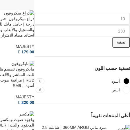
درجة | حامل مايك ل
والتسجيل والألعاب و
استاند مضاد للاهتزاز يت
تصفية
MAJESTY
179.00
تصفية حسب اللون
مايكروفون تصميم هاي
RGB | مراقبة صوت
أسود
6
أسود – SM9
ابيض
6
MAJESTY
220.00
أعلى المنتجات تقييماً
واجهة صوت ومكسر ا
مبرد مائي 360MM ARGB | شاشة 2.8