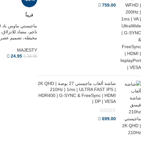
759.00
قريباً
ناعم، مضاد للانزلاق،
مخيطة، تصميم عصري
MAJESTY
24.95
34.95
شاشة ألعاب ماجيستي 27 بوصة 2K QHD |
210Hz | 1ms | ULTRA FAST IPS |
HDR400 | G-SYNC & FreeSync | HDMI
| DP | VESA
699.00