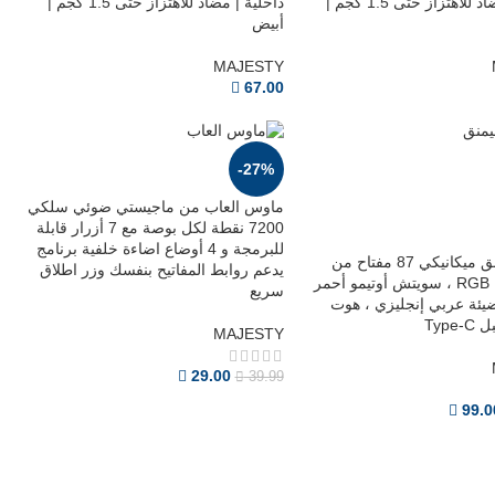
داخلية | مضاد للاهتزاز حتى 1.5 كجم |
داخلية | مضاد للاهتزاز حتى 1.5 كجم |
أبيض
MAJESTY
67.00
-27%
ماوس العاب من ماجيستي ضوئي سلكي
7200 نقطة لكل بوصة مع 7 أزرار قابلة
للبرمجة و 4 أوضاع اضاءة خلفية برنامج
كيبورد قيمنق ميكانيكي 87 مفتاح من
يدعم روابط المفاتيح بنفسك وزر اطلاق
ماجيستي ، RGB ، سويتش أوتيمو أحمر
سريع
ئة عربي إنجليزي ، هوت
Type
MAJESTY
29.00
39.99
99.0