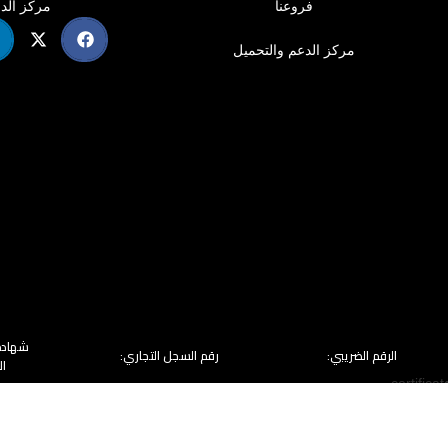
فروعنا
مركز الد
مركز الدعم والتحميل
شهادة 
الرقم الضريبي:
رقم السجل التجاري:
ال
7002650682
314813521500003
753