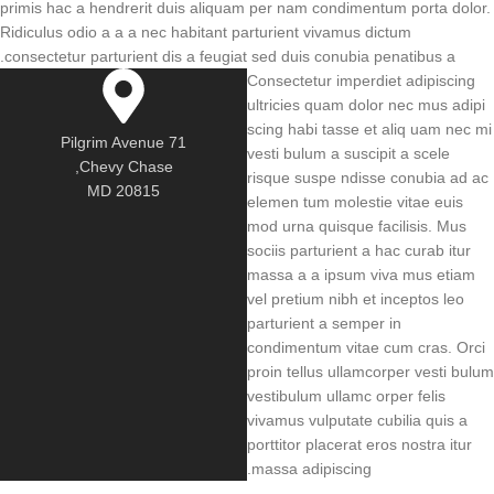
primis hac a hendrerit duis aliquam per nam condimentum porta dolor.
Ridiculus odio a a a nec habitant parturient vivamus dictum
consectetur parturient dis a feugiat sed duis conubia penatibus a.
Consectetur imperdiet adipiscing
ultricies quam dolor nec mus adipi
scing habi tasse et aliq uam nec mi
71 Pilgrim Avenue
vesti bulum a suscipit a scele
Chevy Chase,
risque suspe ndisse conubia ad ac
MD 20815
elemen tum molestie vitae euis
mod urna quisque facilisis. Mus
sociis parturient a hac curab itur
massa a a ipsum viva mus etiam
vel pretium nibh et inceptos leo
parturient a semper in
condimentum vitae cum cras. Orci
proin tellus ullamcorper vesti bulum
vestibulum ullamc orper felis
vivamus vulputate cubilia quis a
porttitor placerat eros nostra itur
massa adipiscing.