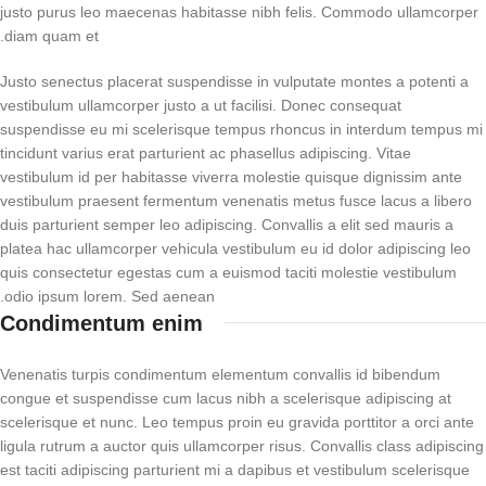
justo purus leo maecenas habitasse nibh felis. Commodo ullamcorper
diam quam et.
Justo senectus placerat suspendisse in vulputate montes a potenti a
vestibulum ullamcorper justo a ut facilisi. Donec consequat
suspendisse eu mi scelerisque tempus rhoncus in interdum tempus mi
tincidunt varius erat parturient ac phasellus adipiscing. Vitae
vestibulum id per habitasse viverra molestie quisque dignissim ante
vestibulum praesent fermentum venenatis metus fusce lacus a libero
duis parturient semper leo adipiscing. Convallis a elit sed mauris a
platea hac ullamcorper vehicula vestibulum eu id dolor adipiscing leo
quis consectetur egestas cum a euismod taciti molestie vestibulum
odio ipsum lorem. Sed aenean.
Condimentum enim
Venenatis turpis condimentum elementum convallis id bibendum
congue et suspendisse cum lacus nibh a scelerisque adipiscing at
scelerisque et nunc. Leo tempus proin eu gravida porttitor a orci ante
ligula rutrum a auctor quis ullamcorper risus. Convallis class adipiscing
est taciti adipiscing parturient mi a dapibus et vestibulum scelerisque