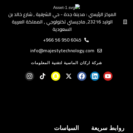
المركز الرئيسي : مدينة جدة - حي الشرفية ٫ شارع خالد بن
الوليد ٫23216 ماجيستي تكنولوجي ٫ المملكة العربية
السعودية
6045 950 56 966+
info@majestytechnology.com
شركة اركان الماسية لتقنية المعلومات
روابط سريعة
السياسات