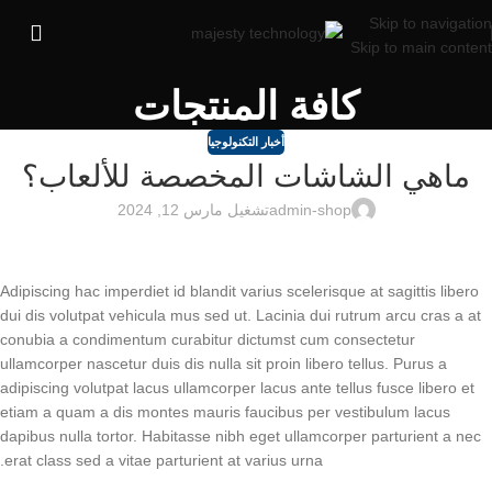
Skip to navigation
Skip to main content
كافة المنتجات
أخبار التكنولوجيا
ماهي الشاشات المخصصة للألعاب؟
admin-shop
تشغيل مارس 12, 2024
Adipiscing hac imperdiet id blandit varius scelerisque at sagittis libero
dui dis volutpat vehicula mus sed ut. Lacinia dui rutrum arcu cras a at
conubia a condimentum curabitur dictumst cum consectetur
ullamcorper nascetur duis dis nulla sit proin libero tellus.
Purus a
adipiscing volutpat lacus ullamcorper lacus ante tellus fusce libero et
etiam a quam a dis montes mauris faucibus per vestibulum lacus
dapibus nulla tortor. Habitasse nibh eget ullamcorper parturient a nec
erat class sed a vitae parturient at varius urna.