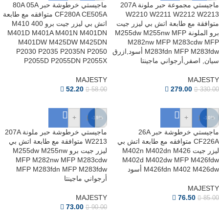
ماجيستي مجموعة حبر ملونة 207A
ماجيستي خرطوشة حبر 80A 05A
W2210 W2211 W2212 W2213
CF280A CE505A متوافقه مع طابعة
متوافقة مع طابعة اتش بي ليزر جيت
اتش بي ليزر جيت برو 400 M410
برو الملونة M255dw M255nw MFP
M401D M401A M401N M401DN
M401DW M425DW M425DN
M282nw MFP M283cdw MFP
M283fdn MFP M283fdw أسود,ازرق
P2030 P2035 P2035N P2050
سيان, اصفر,أرجواني ماجينتا
P2055D P2055DN P2055X
MAJESTY
MAJESTY
52.20
279.00
58.00
330.00
+
-
+
-
-19%
-10%
ماجيستي خرطوشة حبر 26A
ماجيستي خرطوشة حبر ملونة 207A
CF226A متوافقه مع طابعة اتش بي
W2213 متوافقة مع طابعة اتش بي
ليزر جيت M402n M402dn M426
ليزر جيت برو M255dw M255nw
MFP M282nw MFP M283cdw
M402d M402dw MFP M426fdw
M426fdn M402 M426dw أسود
MFP M283fdn MFP M283fdw
أرجواني ماجينتا
MAJESTY
MAJESTY
76.50
85.00
73.00
90.00