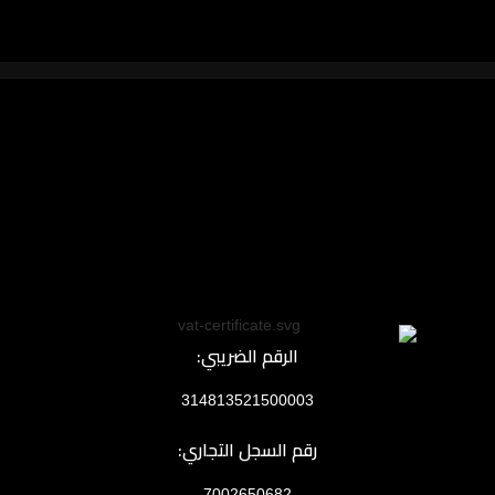
الرقم الضريبي:
314813521500003
رقم السجل التجاري:
7002650682