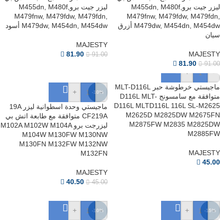
ليزر جيت بروM455dn, M480f,
ليزر جيت بروM455dn, M480f,
M479fnw, M479fdw, M479fdn,
M479fnw, M479fdw, M479fdn,
M479dw, M454dn, M454dw أزرق
M479dw, M454dn, M454dw أسود
سيان
MAJESTY
81.90
MAJESTY
91.00
81.90
91.00
+
-
ماجيستي خرطوشة حبر MLT-D116L
+
-
-10%
متوافقة مع سامسونج D116L MLT-
D116L MLTD116L 116L SL-M2625
ماجيستي وحدة اسطوانية ليزر 19A
M2625D M2825DW M2675FN
CF219A متوافقة مع طابعة اتش بي
M2875FW M2835 M2825DW
ليزرجت برو M102A M102W M104A
M2885FW
M104W M130FW M130NW
M130FN M132FW M132NW
MAJESTY
M132FN
45.00
MAJESTY
40.50
45.00
+
-
+
-
-10%
-15%